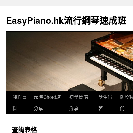
EasyPiano.hk流行鋼琴速成班
課程資
超準Chord譜
初學簡譜
學生得
關於
料
分享
分享
著
們
查詢表格