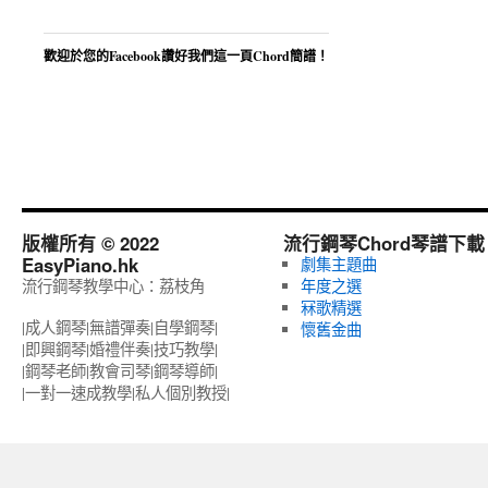
歡迎於您的Facebook讚好我們這一頁Chord簡譜！
版權所有 © 2022
流行鋼琴Chord琴譜下載
EasyPiano.hk
劇集主題曲
流行鋼琴教學中心：荔枝角
年度之選
冧歌精選
|成人鋼琴|無譜彈奏|自學鋼琴|
懷舊金曲
|即興鋼琴|婚禮伴奏|技巧教學|
|鋼琴老師|教會司琴|鋼琴導師|
|一對一速成教學|私人個別教授‎|