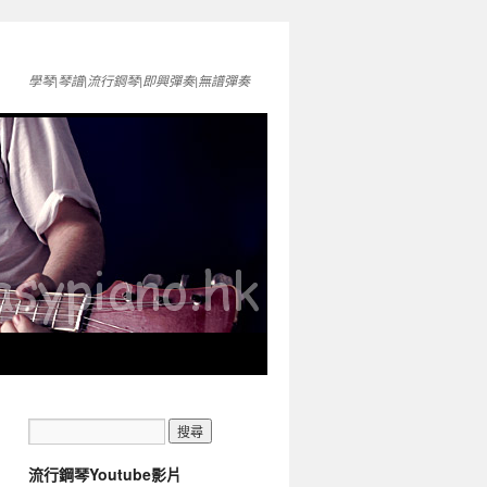
學琴|琴譜|流行鋼琴|即興彈奏|無譜彈奏
流行鋼琴Youtube影片