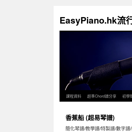
EasyPiano.h
課程資料
超準Chord譜分享
初學
香蕉船 (超易琴譜)
簡化琴譜/教學譜/特製譜/數字譜