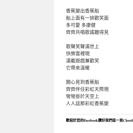
香蕉變出香蕉船
船上面有一排歡笑面
多可愛 多康健
齊齊共唱歌謠聽得見
歌聲笑聲滿世上
快樂雲裡現
滿載遊戲兼歡笑
它帶來溫暖
開心見到香蕉船
齊齊伴住彩虹天際現
彎彎掛於天空上
人人話那彩虹香蕉變
歡迎於您的Facebook讚好我們這一頁Chor