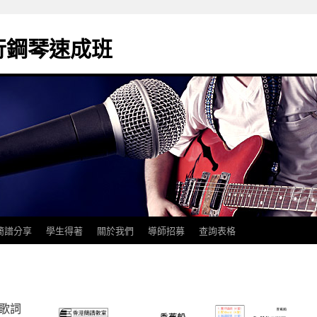
k流行鋼琴速成班
簡譜分享
學生得著
關於我們
導師招募
查詢表格
/歌詞