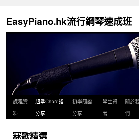
EasyPiano.hk流行鋼琴速成班
課程資
超準Chord譜
初學簡譜
學生得
關於
料
分享
分享
著
們
冧歌精選