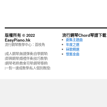
版權所有 © 2022
流行鋼琴Chord琴譜下載
EasyPiano.hk
劇集主題曲
流行鋼琴教學中心：荔枝角
年度之選
冧歌精選
|成人鋼琴|無譜彈奏|自學鋼琴|
懷舊金曲
|即興鋼琴|婚禮伴奏|技巧教學|
|鋼琴老師|教會司琴|鋼琴導師|
|一對一速成教學|私人個別教授‎|