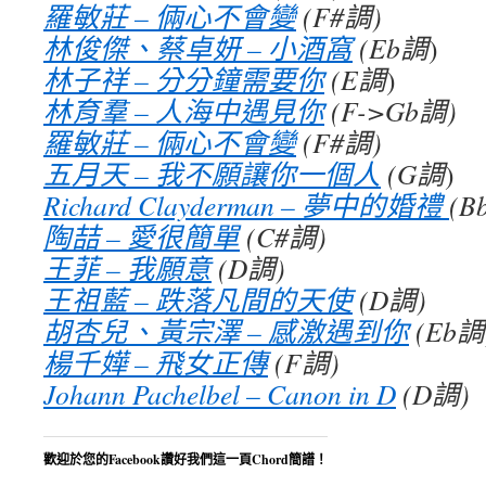
羅敏莊 – 倆心不會變
(F#調)
林俊傑、蔡卓妍 – 小酒窩
(Eb調
)
林子祥 – 分分鐘需要你
(E調
)
林育羣 – 人海中遇見你
(F->Gb調)
羅敏莊 – 倆心不會變
(F#調)
五月天 – 我不願讓你一個人
(G調
)
Richard Clayderman – 夢中的婚禮
(B
陶喆 – 愛很簡單
(C#調)
王菲 – 我願意
(D調)
王祖藍 – 跌落凡間的天使
(D調
)
胡杏兒、黃宗澤 – 感激遇到你
(Eb調
楊千嬅 – 飛女正傳
(F調)
Johann Pachelbel – Canon in D
(D調
)
歡迎於您的Facebook讚好我們這一頁Chord簡譜！