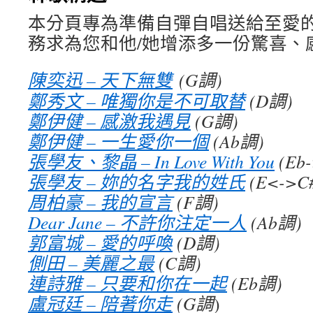
本分頁專為準備自彈自唱送給至愛
務求為您和他/她增添多一份驚喜、
陳奕迅 – 天下無雙
(G調)
鄭秀文 – 唯獨你是不可取替
(D調)
鄭伊健 – 感激我遇見
(G調)
鄭伊健 – 一生愛你一個
(Ab調
)
張學友、黎晶 – In Love With You
(Eb
張學友 – 妳的名字我的姓氏
(E<->C
周柏豪 – 我的宣言
(F調)
Dear Jane – 不許你注定一人
(Ab調
)
郭富城 – 愛的呼喚
(D調)
側田 – 美麗之最
(C調
)
連詩雅 – 只要和你在一起
(Eb調)
盧冠廷 – 陪著你走
(G調
)