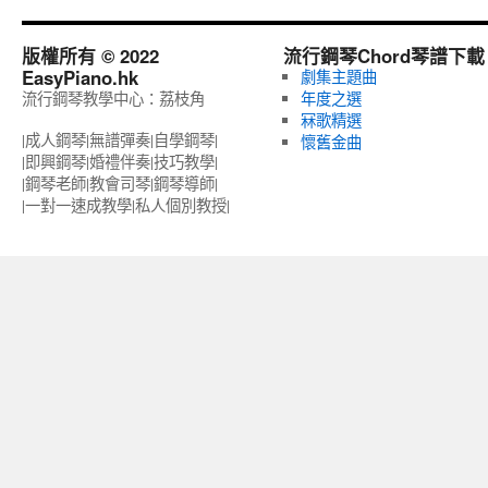
版權所有 © 2022
流行鋼琴Chord琴譜下載
EasyPiano.hk
劇集主題曲
流行鋼琴教學中心：荔枝角
年度之選
冧歌精選
|成人鋼琴|無譜彈奏|自學鋼琴|
懷舊金曲
|即興鋼琴|婚禮伴奏|技巧教學|
|鋼琴老師|教會司琴|鋼琴導師|
|一對一速成教學|私人個別教授‎|