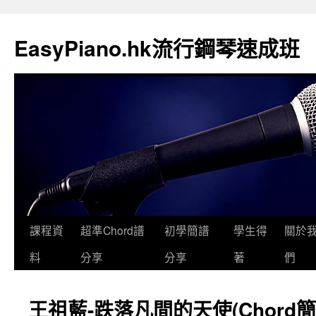
EasyPiano.hk流行鋼琴速成班
課程資
超準Chord譜
初學簡譜
學生得
關於
料
分享
分享
著
們
王祖藍-跌落凡間的天使(Chord簡