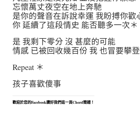
忘懷萬丈夜空在地上奔馳
是你的聲音在訴說幸運 我盼搏你歡
你 延續了這段情史 能否聽多一次＊
是 我剩下零分 沒 甚麼的可能
情感 已被回收幾百份 我 也冒要攀登
Repeat ＊
孩子喜歡傻事
歡迎於您的Facebook讚好我們這一頁Chord簡譜！