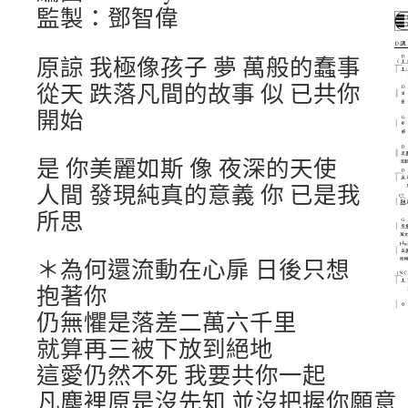
監製：鄧智偉
原諒 我極像孩子 夢 萬般的蠢事
從天 跌落凡間的故事 似 已共你
開始
是 你美麗如斯 像 夜深的天使
人間 發現純真的意義 你 已是我
所思
＊為何還流動在心扉 日後只想
抱著你
仍無懼是落差二萬六千里
就算再三被下放到絕地
這愛仍然不死 我要共你一起
凡塵裡原是沒先知 並沒把握你願意