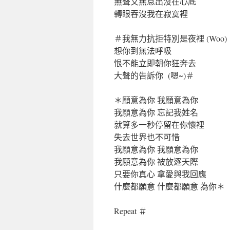
無聲又無息出沒在心底
轉眼吞沒我在寂寞裡
＃我無力抗拒特別是夜裡 (Woo)
想你到無法呼吸
恨不能立即朝你狂奔去
大聲的告訴你 (嗯~)＃
＊願意為你 我願意為你
我願意為你 忘記我姓名
就算多一秒停留在你懷裡
失去世界也不可惜
我願意為你 我願意為你
我願意為你 被放逐天際
只要你真心 拿愛與我回應
什麼都願意 什麼都願意 為你＊
Repeat ＃