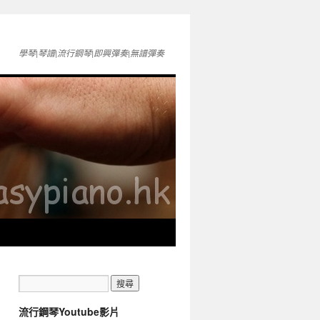
學琴|琴譜|流行鋼琴|即興彈奏|無譜彈奏
流行鋼琴Youtube影片