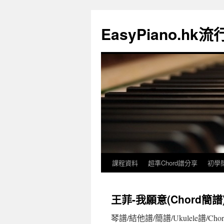
EasyPiano.h
課程資料
超準Chord譜分享
初學
王菲-我願意(Chord簡譜
琴譜/結他譜/簡譜/Ukulele譜/Cho