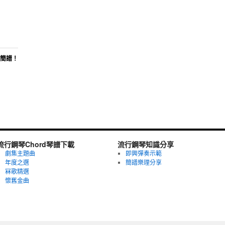
d簡譜！
流行鋼琴Chord琴譜下載
流行鋼琴知識分享
劇集主題曲
即興彈奏示範
年度之選
簡譜樂理分享
冧歌精選
懷舊金曲