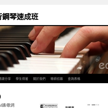
k流行鋼琴速成班
簡譜分享
學生得著
關於我們
導師招募
查詢表格
)
rd譜/歌詞