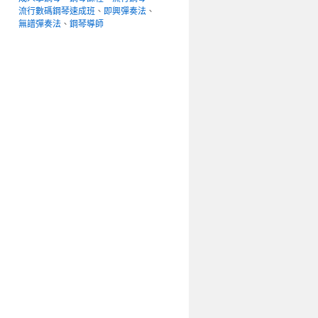
流行數碼鋼琴速成班
、
即興彈奏法
、
無譜彈奏法
、
鋼琴導師