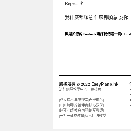
Repeat ＊
我什麼都願意 什麼都願意 為你
歡迎於您的Facebook讚好我們這一頁Chor
版權所有 © 2022 EasyPiano.hk
流行鋼琴教學中心：荔枝角
|成人鋼琴|無譜彈奏|自學鋼琴|
|即興鋼琴|婚禮伴奏|技巧教學|
|鋼琴老師|教會司琴|鋼琴導師|
|一對一速成教學|私人個別教授‎|