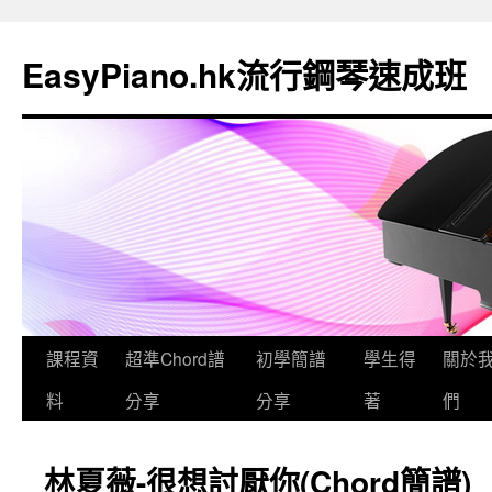
EasyPiano.hk流行鋼琴速成班
課程資
超準Chord譜
初學簡譜
學生得
關於
料
分享
分享
著
們
林夏薇-很想討厭你(Chord簡譜)