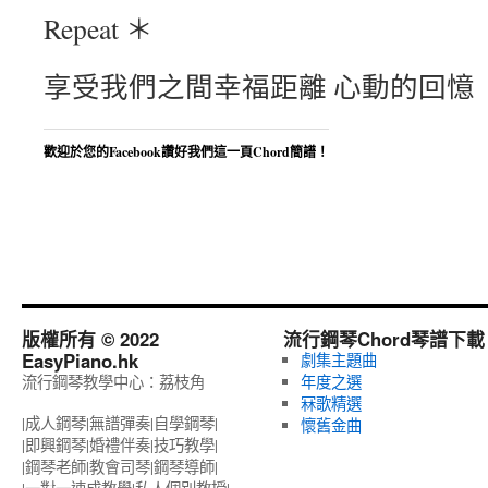
Repeat ＊
享受我們之間幸福距離 心動的回憶
歡迎於您的Facebook讚好我們這一頁Chord簡譜！
版權所有 © 2022
流行鋼琴Chord琴譜下載
EasyPiano.hk
劇集主題曲
流行鋼琴教學中心：荔枝角
年度之選
冧歌精選
|成人鋼琴|無譜彈奏|自學鋼琴|
懷舊金曲
|即興鋼琴|婚禮伴奏|技巧教學|
|鋼琴老師|教會司琴|鋼琴導師|