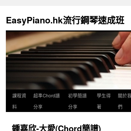
EasyPiano.hk流行鋼琴速成班
課程資
超準Chord譜
初學簡譜
學生得
關於
料
分享
分享
著
們
鍾嘉欣-大愛(Chord簡譜)