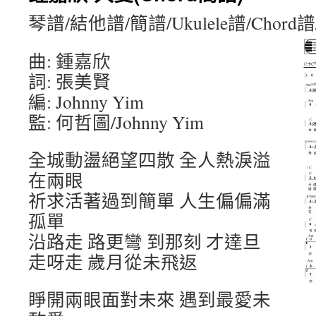
琴譜/結他譜/簡譜/Ukulele譜/Chord
曲: 鍾嘉欣
詞: 張美賢
編: Johnny Yim
監: 何哲圖/Johnny Yim
全城動盪絕望四散 全人熱淚溢
在兩眼
祈求活著過到簡單 人生偏偏滿
孤單
沿路走 路更彎 到那刻 才達旦
走呀走 歲月從未飛返
睜開兩眼面對未來 遇到最愛未