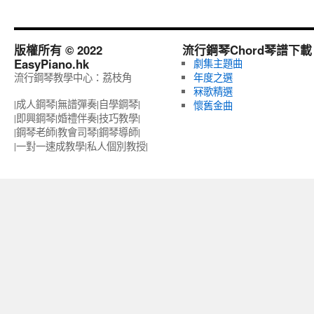
版權所有 © 2022
流行鋼琴Chord琴譜下載
EasyPiano.hk
劇集主題曲
流行鋼琴教學中心：荔枝角
年度之選
冧歌精選
|成人鋼琴|無譜彈奏|自學鋼琴|
懷舊金曲
|即興鋼琴|婚禮伴奏|技巧教學|
|鋼琴老師|教會司琴|鋼琴導師|
|一對一速成教學|私人個別教授‎|