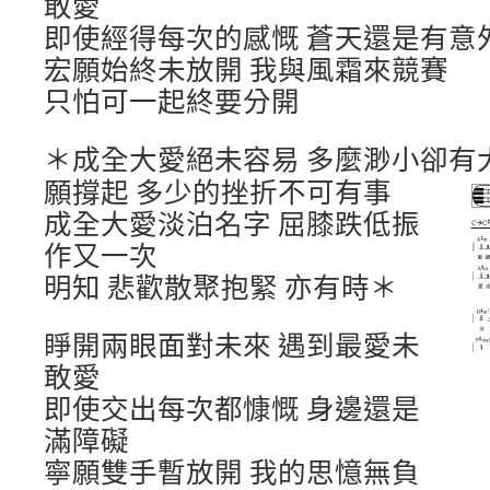
敢愛
即使經得每次的感慨 蒼天還是有意
宏願始終未放開 我與風霜來競賽
只怕可一起終要分開
＊成全大愛絕未容易 多麼渺小卻有
願撐起 多少的挫折不可有事
成全大愛淡泊名字 屈膝跌低振
作又一次
明知 悲歡散聚抱緊 亦有時＊
睜開兩眼面對未來 遇到最愛未
敢愛
即使交出每次都慷慨 身邊還是
滿障礙
寧願雙手暫放開 我的思憶無負