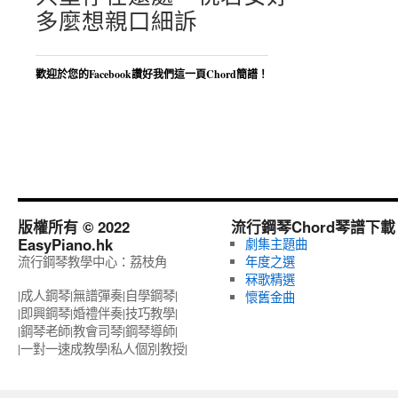
多麼想親口細訴
歡迎於您的Facebook讚好我們這一頁Chord簡譜！
版權所有 © 2022
流行鋼琴Chord琴譜下載
EasyPiano.hk
劇集主題曲
流行鋼琴教學中心：荔枝角
年度之選
冧歌精選
|成人鋼琴|無譜彈奏|自學鋼琴|
懷舊金曲
|即興鋼琴|婚禮伴奏|技巧教學|
|鋼琴老師|教會司琴|鋼琴導師|
|一對一速成教學|私人個別教授‎|