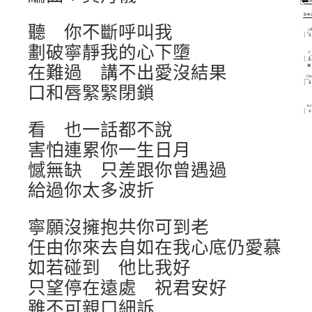
聽 你不斷呼叫我
劃破寧靜我的心下墮
在難過 講不出愛沒結果
口和唇緊緊閉鎖
看 也一話都不說
害怕連累你一生日月
憾無缺 只差跟你曾遇過
給過你太多波折
寧願沒擁抱共你可到老
任由你來去自如在我心底仍愛慕
如若碰到 他比我好
只望停在遠處 祝君安好
雖不可親口細訴