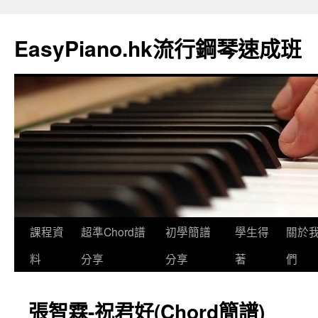
EasyPiano.hk流行鋼琴速成班
課程資
超準Chord譜
初學簡譜
學生得
關於
料
分享
分享
著
們
張智霖-祝君好(Chord簡譜)