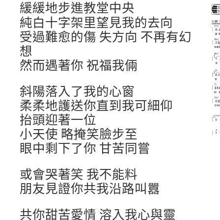
緩緩地步進教堂中央
純白十字架里望見我的去向
受過難愈的傷 失方向 不再有幻
想
然而遇著你 祝福我倆
斜陽落入了我的心窗
柔柔地護送你直到我可細仰
抬頭迎著一位
小天使 略掩笑臉步至
眼中剩下了你 甘苦同嘗
或會哭著笑 我不能料
朋友見證你共我沿路叫囂
共你甜苦愛情 溶入我心與靈