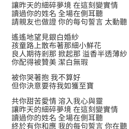
讓昨天的細碎夢境 在這刻變實情
讀過你的姓名 全場在側耳聽
請親友也做證 你的每句誓言 太動聽
遙遙地望見銀白婚紗
孩童路上散布著那細小鮮花
良人期待剎那 掀起那 溢香半透薄紗
你配得被贊美 潔白無瑕
被你哭著抱 我不算好
但你決意要待我如獲至寶
共你甜苦愛情 溶入我心與靈
讓昨天的細碎夢境 在這刻變實情
讀過你的姓名 全場在側耳聽
終於有你和應 我的每句誓言 你在聽