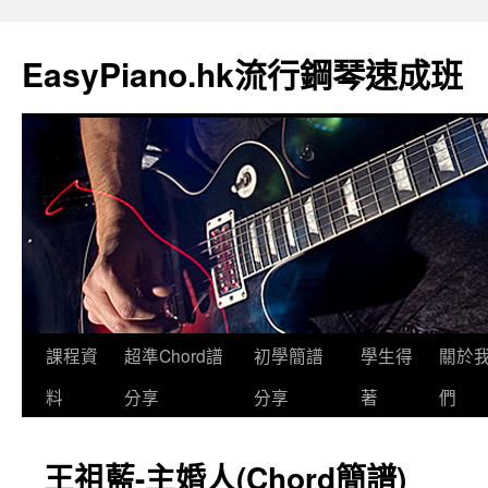
EasyPiano.hk流行鋼琴速成班
課程資
超準Chord譜
初學簡譜
學生得
關於
料
分享
分享
著
們
王祖藍-主婚人(Chord簡譜)