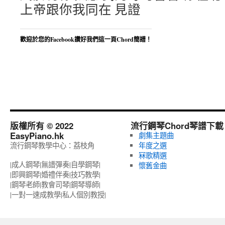
上帝跟你我同在 見證
歡迎於您的Facebook讚好我們這一頁Chord簡譜！
版權所有 © 2022
流行鋼琴Chord琴譜下載
EasyPiano.hk
劇集主題曲
流行鋼琴教學中心：荔枝角
年度之選
冧歌精選
|成人鋼琴|無譜彈奏|自學鋼琴|
懷舊金曲
|即興鋼琴|婚禮伴奏|技巧教學|
|鋼琴老師|教會司琴|鋼琴導師|
|一對一速成教學|私人個別教授‎|