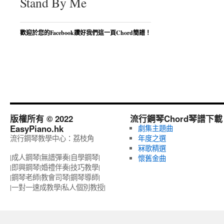
Stand By Me
歡迎於您的Facebook讚好我們這一頁Chord簡譜！
版權所有 © 2022
流行鋼琴Chord琴譜下載
EasyPiano.hk
劇集主題曲
流行鋼琴教學中心：荔枝角
年度之選
冧歌精選
|成人鋼琴|無譜彈奏|自學鋼琴|
懷舊金曲
|即興鋼琴|婚禮伴奏|技巧教學|
|鋼琴老師|教會司琴|鋼琴導師|
|一對一速成教學|私人個別教授‎|