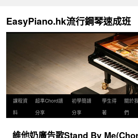
EasyPiano.hk流行鋼琴速成班
課程資
超準Chord譜
初學簡譜
學生得
關於
料
分享
分享
著
們
維他奶廣告歌Stand By Me(Cho