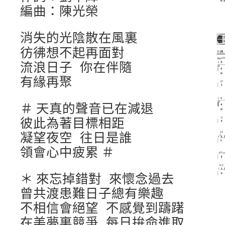
編曲：陳光榮
消失的光陰散在風裏
彷彿想不起再面對
流浪日子 你在伴隨
有緣再聚
＃ 天真的聲音已在減退
彼此為著目標相距
凝望夜空 往日是誰
領會心中疲累 ＃
＊ 來忘掉錯對 來懷念過去
曾共渡患難日子總有樂趣
不相信會絕望 不感覺到躊躇
在美夢裏競爭 每日拚命進取