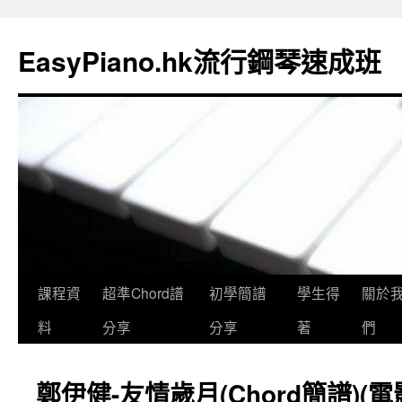
EasyPiano.hk流行鋼琴速成班
課程資
超準Chord譜
初學簡譜
學生得
關於
料
分享
分享
著
們
鄭伊健-友情歲月(Chord簡譜)