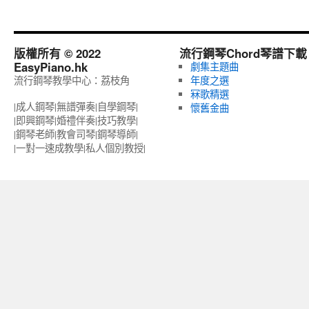
版權所有 © 2022
流行鋼琴Chord琴譜下載
EasyPiano.hk
劇集主題曲
流行鋼琴教學中心：荔枝角
年度之選
冧歌精選
|成人鋼琴|無譜彈奏|自學鋼琴|
懷舊金曲
|即興鋼琴|婚禮伴奏|技巧教學|
|鋼琴老師|教會司琴|鋼琴導師|
|一對一速成教學|私人個別教授‎|