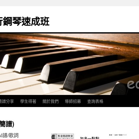
k流行鋼琴速成班
簡譜分享
學生得著
關於我們
導師招募
查詢表格
簡譜)
rd譜/歌詞