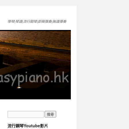
學琴|琴譜|流行鋼琴|即興彈奏|無譜彈奏
流行鋼琴Youtube影片