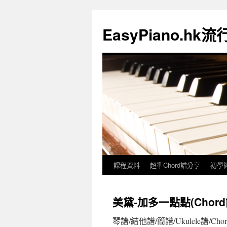
EasyPiano.h
課程資料
超準Chord譜分享
初學
美黛-加多一點點(Chord
琴譜/結他譜/簡譜/Ukulele譜/Cho