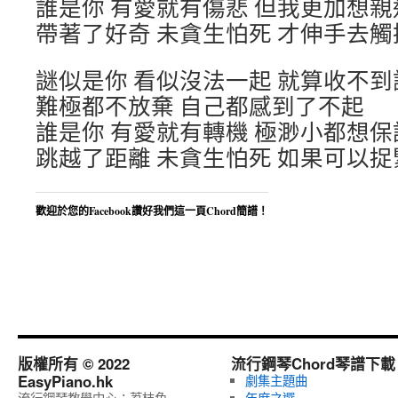
誰是你 有愛就有傷悲 但我更加想親
帶著了好奇 未貪生怕死 才伸手去觸
謎似是你 看似沒法一起 就算收不
難極都不放棄 自己都感到了不起
誰是你 有愛就有轉機 極渺小都想保
跳越了距離 未貪生怕死 如果可以捉
歡迎於您的Facebook讚好我們這一頁Chord簡譜！
版權所有 © 2022
流行鋼琴Chord琴譜下載
EasyPiano.hk
劇集主題曲