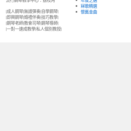
流行鋼琴教學中心：荔枝角
年度之選
冧歌精選
|成人鋼琴|無譜彈奏|自學鋼琴|
懷舊金曲
|即興鋼琴|婚禮伴奏|技巧教學|
|鋼琴老師|教會司琴|鋼琴導師|
|一對一速成教學|私人個別教授‎|