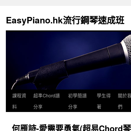
EasyPiano.hk流行鋼琴速成班
課程資
超準Chord譜
初學簡譜
學生得
關於
料
分享
分享
著
們
何雁詩-愛需要勇氣(超易Chord琴