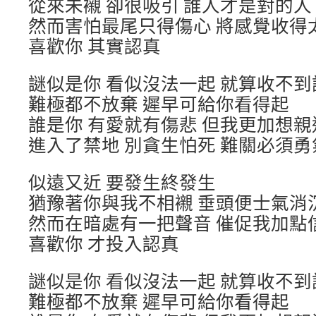
從來未襯 卻很吸引 誰人才是對的人
然而害怕最尾只得傷心 將感覺收得
喜歡你 其實認真
謎似是你 看似沒法一起 就算收不
難極都不放棄 遲早可給你看得起
誰是你 有愛就有傷悲 但我更加想親
進入了禁地 別貪生怕死 難關必須勇
似遠又近 要發生終發生
猶豫著你與我不相襯 垂頭便士氣消
然而在暗處有一把聲音 催促我加點
喜歡你 才投入認真
謎似是你 看似沒法一起 就算收不
難極都不放棄 遲早可給你看得起