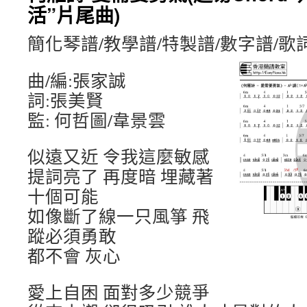
活”片尾曲)
簡化琴譜/教學譜/特製譜/數字譜/歌
曲/編:張家誠
詞:張美賢
監: 何哲圖/韋景雲
似遠又近 令我這麼敏感
提詞亮了 再度暗 埋藏著
十個可能
如像斷了線一只風箏 飛
蹤必須勇敢
都不會 灰心
愛上自困 面對多少競爭