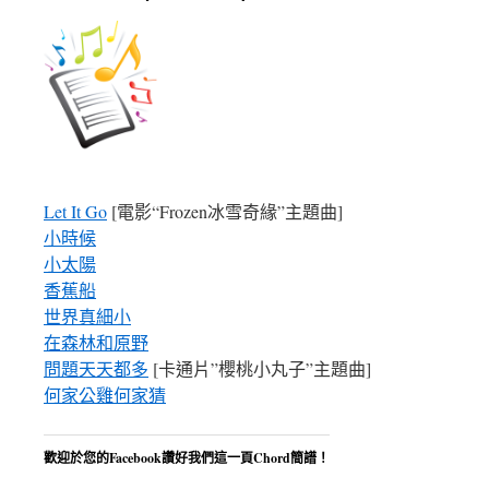
Let It Go
[電影“Frozen冰雪奇緣”主題曲]
小時候
小太陽
香蕉船
世界真細小
在森林和原野
問題天天都多
[卡通片”櫻桃小丸子”主題曲]
何家公雞何家猜
歡迎於您的Facebook讚好我們這一頁Chord簡譜！