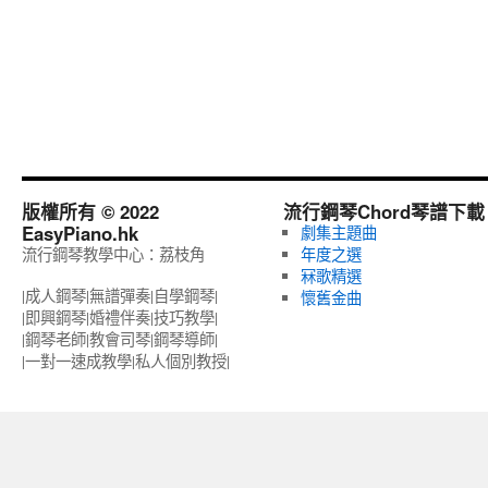
版權所有 © 2022
流行鋼琴Chord琴譜下載
EasyPiano.hk
劇集主題曲
流行鋼琴教學中心：荔枝角
年度之選
冧歌精選
|成人鋼琴|無譜彈奏|自學鋼琴|
懷舊金曲
|即興鋼琴|婚禮伴奏|技巧教學|
|鋼琴老師|教會司琴|鋼琴導師|
|一對一速成教學|私人個別教授‎|