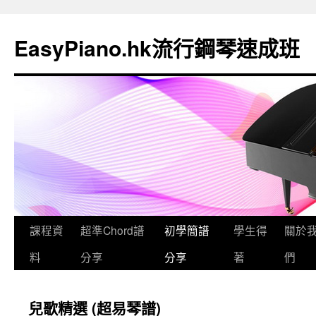
EasyPiano.hk流行鋼琴速成班
課程資
超準Chord譜
初學簡譜
學生得
關於
料
分享
分享
著
們
兒歌精選 (超易琴譜)