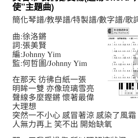
使”主題曲)
簡化琴譜/教學譜/特製譜/數字譜/歌
曲:徐洛鏘
詞:張美賢
編:Johnny Yim
監:何哲圖/Johnny Yim
在那天 彷彿白紙一張
明眸一雙 亦像琉璃雪亮
聲線多麼鏗鏘 懷著最偉
大理想
突然一不小心 感冒著涼 感染了風霜
人無力再上 笑不出 開始缺氧