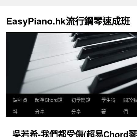
EasyPiano.hk流行鋼琴速成班
課程資
超準Chord譜
初學簡譜
學生得
關於
料
分享
分享
著
們
吳若希-我們都受傷(超易Chord琴