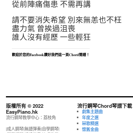
從前陣痛傷患 不需再講
請不要消失希望 別來無恙也不枉
盡力氣 曾挨過沮喪
誰人沒有經歷 一些輕狂
歡迎於您的Facebook讚好我們這一頁Chord簡譜！
版權所有 © 2022
流行鋼琴Chord琴譜下載
EasyPiano.hk
劇集主題曲
流行鋼琴教學中心：荔枝角
年度之選
冧歌精選
|成人鋼琴|無譜彈奏|自學鋼琴|
懷舊金曲