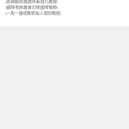
|即興鋼琴|婚禮伴奏|技巧教學|
|鋼琴老師|教會司琴|鋼琴導師|
|一對一速成教學|私人個別教授‎|