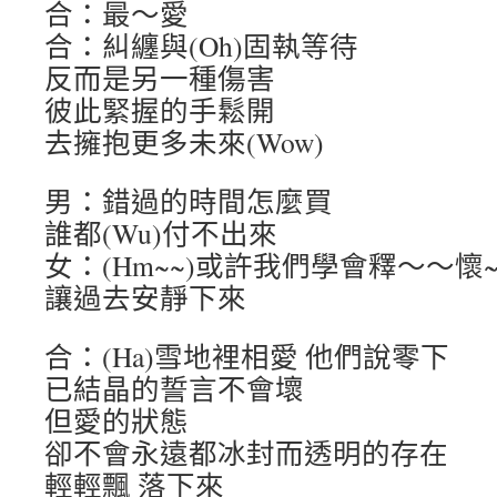
合：最～愛
合：糾纏與(Oh)固執等待
反而是另一種傷害
彼此緊握的手鬆開
去擁抱更多未來(Wow)
男：錯過的時間怎麼買
誰都(Wu)付不出來
女：(Hm~~)或許我們學會釋～～懷~
讓過去安靜下來
合：(Ha)雪地裡相愛 他們說零下
已結晶的誓言不會壞
但愛的狀態
卻不會永遠都冰封而透明的存在
輕輕飄 落下來