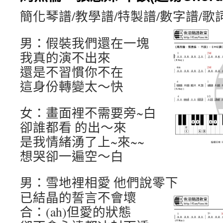
簡化琴譜/教學譜/特製譜/數字譜/歌
男：假裝我們還在一塊
我真的演不出來
還是不習慣你不在
這身份轉變太～快
女：畫面裡不需要旁~白
卻誰都看 的出～來
是我情緒湧了上~來~~
想哭卻一遍空～白
男：雪地裡相愛 他們說零下
已結晶的誓言不會壞
合：(ah)但愛的狀態