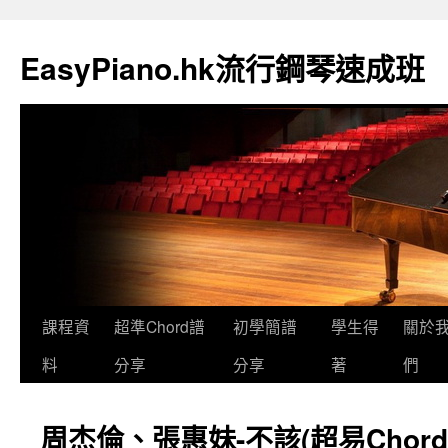
EasyPiano.hk流行鋼琴速成班
課程資
超準Chord譜
初學簡譜
學生得
關於
料
分享
分享
著
們
周杰倫、張惠妹-不該(超易Chord