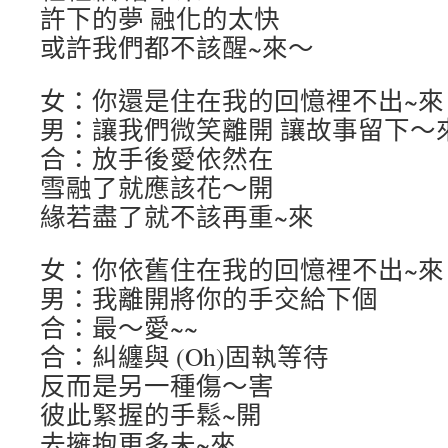
許下的夢 融化的太快
或許我們都不該醒~來～
女：你還是住在我的回憶裡不出~來
男：讓我們微笑離開 讓故事留下～
合：放手後愛依然在
雪融了就應該花～開
緣若盡了就不該再重~來
女：你依舊住在我的回憶裡不出~來
男：我離開將你的手交給下個
合：最～愛~~
合：糾纏與 (Oh)固執等待
反而是另一種傷～害
彼此緊握的手鬆~開
去擁抱更多未~來