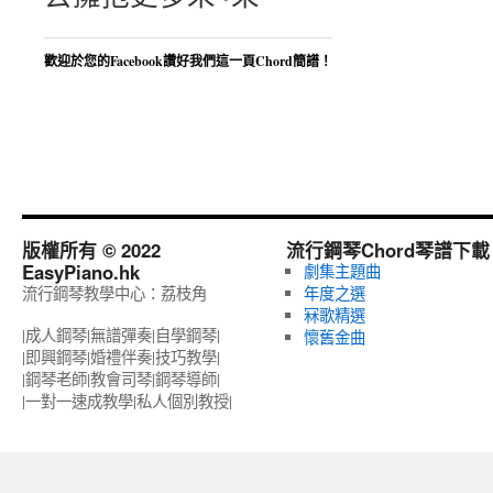
歡迎於您的Facebook讚好我們這一頁Chord簡譜！
版權所有 © 2022
流行鋼琴Chord琴譜下載
EasyPiano.hk
劇集主題曲
流行鋼琴教學中心：荔枝角
年度之選
冧歌精選
|成人鋼琴|無譜彈奏|自學鋼琴|
懷舊金曲
|即興鋼琴|婚禮伴奏|技巧教學|
|鋼琴老師|教會司琴|鋼琴導師|
|一對一速成教學|私人個別教授‎|