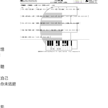
記憶
聲
想聽
藏自己
為你未逃避
背影