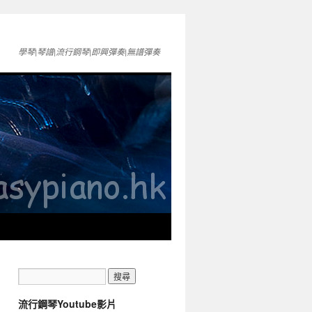
學琴|琴譜|流行鋼琴|即興彈奏|無譜彈奏
流行鋼琴Youtube影片