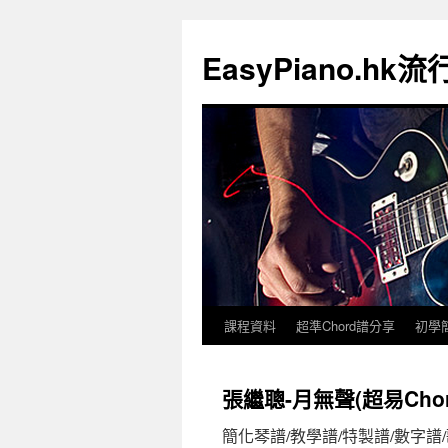
EasyPiano.h
課程資料
超準Chord譜分享
初學
張繼聰-月無聲(超易Cho
簡化琴譜/教學譜/特製譜/數字譜