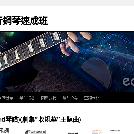
k流行鋼琴速成班
簡譜分享
學生得著
關於我們
導師招募
查詢表格
rd琴譜)(劇集”收規華”主題曲)
/歌詞