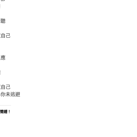
聲
想聽
藏自己
反應
聽
藏自己
為你未逃避
d簡譜！