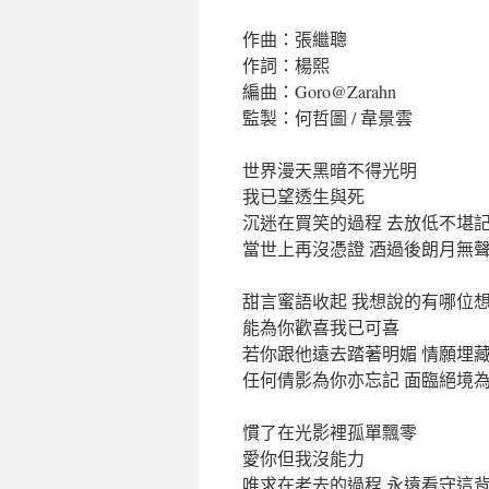
作曲：張繼聰
作詞：楊熙
編曲：Goro@Zarahn
監製：何哲圖 / 韋景雲
世界漫天黑暗不得光明
我已望透生與死
沉迷在買笑的過程 去放低不堪
當世上再沒憑證 酒過後朗月無
甜言蜜語收起 我想說的有哪位
能為你歡喜我已可喜
若你跟他遠去踏著明媚 情願埋
任何倩影為你亦忘記 面臨絕境
慣了在光影裡孤單飄零
愛你但我沒能力
唯求在老去的過程 永遠看守這