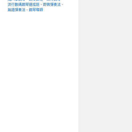
流行數碼鋼琴速成班
、
即興彈奏法
、
無譜彈奏法
、
鋼琴導師