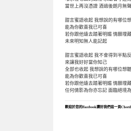
當世上再沒憑證 酒過後朗月無
甜言蜜語收起 我想說的有哪位
能為你歡喜我已可喜
若你跟他遠去踏著明媚 情願埋
未來明知無人能記起
甜言蜜語收起 我不會得到半點
來讓我好好當你知己
全部也收起 我想說的有哪位想
能為你歡喜我已可喜
若你跟他遠去踏著明媚 情願埋
任何倩影為你亦忘記 面臨絕境
歡迎於您的Facebook讚好我們這一頁Chor