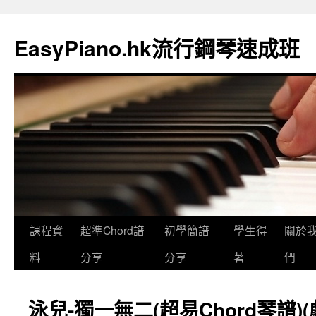
EasyPiano.hk流行鋼琴速成班
課程資
超準Chord譜
初學簡譜
學生得
關於
料
分享
分享
著
們
泳兒-獨一無二(超易Chord琴譜)