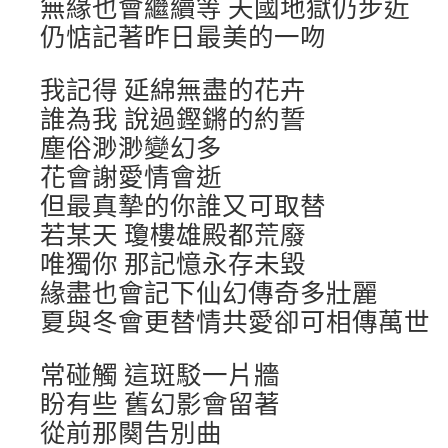
無緣也會繼續等 天國地獄仍步近
仍惦記著昨日最美的一吻
我記得 延綿無盡的花卉
誰為我 說過鏗鏘的約誓
塵俗渺渺變幻多
花會謝愛情會逝
但最真摯的你誰又可取替
若某天 瓊樓雄殿都荒廢
唯獨你 那記憶永存未毀
緣盡也會記下仙幻傳奇多壯麗
夏與冬會更替情共愛卻可相傳萬世
常碰觸 這斑駁一片牆
盼有些 舊幻影會留著
從前那闋告別曲