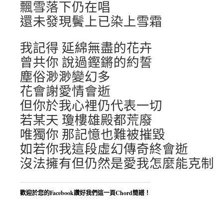
飄雪落下仍在唱
還未發現鬢上已染上雪霜
我記得 延綿無盡的花卉
曾共你 說過鏗鏘的約誓
塵俗渺渺變幻多
花會謝愛情會逝
但你於我心裡仍代表一切
若某天 瓊樓雄殿都荒廢
唯獨你 那記憶也難被摧毀
如若你我這段虛幻傳奇終會逝
沒法擁有但仍然是愛我怎麼能克制
歡迎於您的Facebook讚好我們這一頁Chord簡譜！