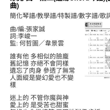
曲)
簡化琴譜/教學譜/特製譜/數字譜/歌
曲/編:張家誠
詞:李峻一
監: 何哲圖／韋景雲
誰有他 多相似的臉龐
舊記憶 亦絕不會同樣
遺忘了肉身 參透了無常
人面縱是變幻愛也不變
樣
迷上的 不管你魔與神
愛上的 是受苦也甜蜜