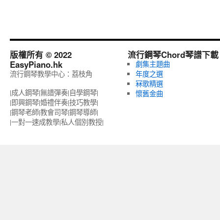
版權所有 © 2022
流行鋼琴Chord琴譜下載
EasyPiano.hk
劇集主題曲
流行鋼琴教學中心：荔枝角
年度之選
冧歌精選
|成人鋼琴|無譜彈奏|自學鋼琴|
懷舊金曲
|即興鋼琴|婚禮伴奏|技巧教學|
|鋼琴老師|教會司琴|鋼琴導師|
|一對一速成教學|私人個別教授‎|