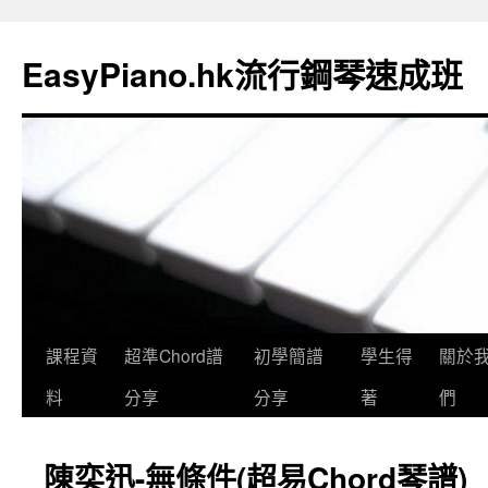
EasyPiano.hk流行鋼琴速成班
課程資
超準Chord譜
初學簡譜
學生得
關於
料
分享
分享
著
們
陳奕迅-無條件(超易Chord琴譜)