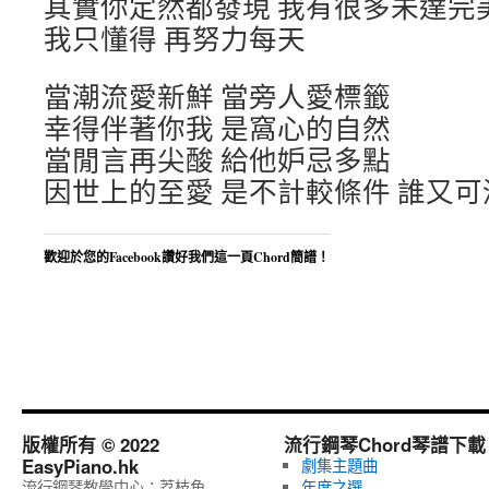
其實你定然都發現 我有很多未達完
我只懂得 再努力每天
當潮流愛新鮮 當旁人愛標籤
幸得伴著你我 是窩心的自然
當閒言再尖酸 給他妒忌多點
因世上的至愛 是不計較條件 誰又
歡迎於您的Facebook讚好我們這一頁Chord簡譜！
版權所有 © 2022
流行鋼琴Chord琴譜下載
EasyPiano.hk
劇集主題曲
流行鋼琴教學中心：荔枝角
年度之選