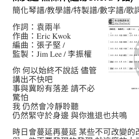
簡化琴譜/教學譜/特製譜/數字譜/歌
作詞：袁兩半
作曲：Eric Kwok
編曲：張子堅 /
監製：Jim Lee / 李振權
你 何以始終不說話 儘管
講出不快吧
事與冀盼有落差 請不必
驚怕
我 仍然會冷靜聆聽
仍然緊守於身邊 與你進退也共鳴
時日會蔓延再蔓延 某些不可改變的