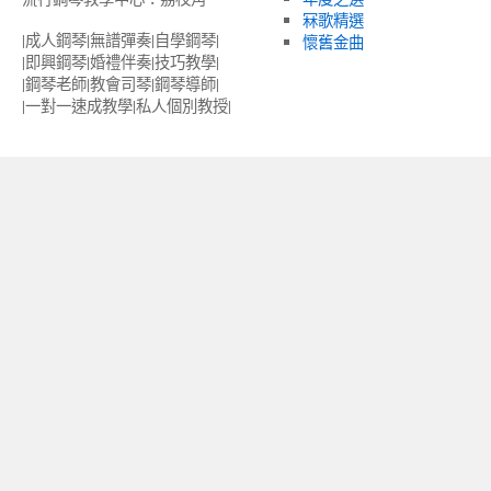
冧歌精選
|成人鋼琴|無譜彈奏|自學鋼琴|
懷舊金曲
|即興鋼琴|婚禮伴奏|技巧教學|
|鋼琴老師|教會司琴|鋼琴導師|
|一對一速成教學|私人個別教授‎|