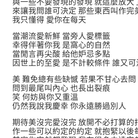
與一些不要發現的發現 就這麼放大
來讓我問誰可決定 那些東西叫作完
我只懂得 愛你在每天
當潮流愛新鮮 當旁人愛標籤
幸得伴著你我 是窩心的自然
當閒言再尖酸 給他妒忌多點
因世上的至愛 是不計較條件 誰又
美 難免總有些缺憾 若果不甘心去問
問到最尾叫內心 也長出裂痕
笑 何妨與你又重溫
仍然我說我慶幸 你永遠勝過別人
期待美沒完愛沒完 放開不必打算的
作一些可以約定的約定 就抱緊以後