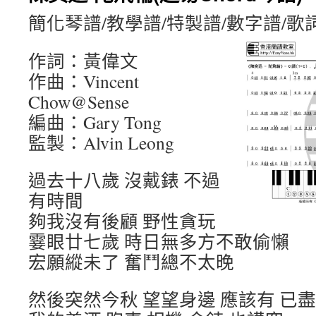
簡化琴譜/教學譜/特製譜/數字譜/歌
作詞：黃偉文
作曲：Vincent
Chow@Sense
編曲：Gary Tong
監製：Alvin Leong
過去十八歲 沒戴錶 不過
有時間
夠我沒有後顧 野性貪玩
霎眼廿七歲 時日無多方不敢偷懶
宏願縱未了 奮鬥總不太晚
然後突然今秋 望望身邊 應該有 已