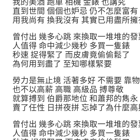
我的美酒 跑車 相機 金錶 也講究
直到世間 個個也妒忌 仍不怎麼富有
用我尚有 換我沒有 其實已用盡所擁
曾付出 幾多心跳 來換取一堆堆的發
人值得 命中減少幾秒 多買一隻錶
秒速 捉得緊了 而皮膚竟偷偷鬆了
為何用到盡了 至知哪樣緊要
勞力是無止境 活著多好 不需要 靠
也不以高薪 高職 高級品 搏尊敬
就算搏到 伯爵那地位 和蕭邦的雋永
賣了任性 日拼夜拼 忘掉了為什麼高
曾付出 幾多心跳 來換取一堆堆的發
人值得 命中減少幾秒 多買一隻錶