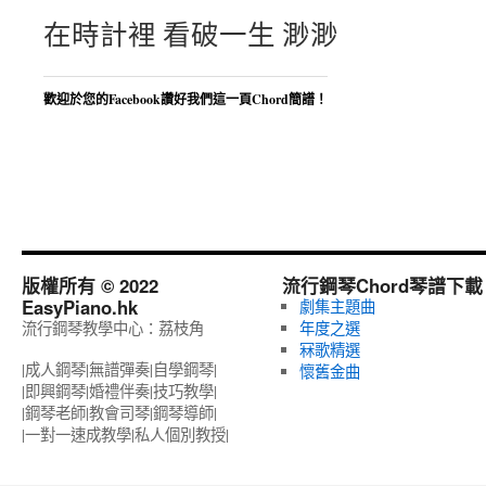
在時計裡 看破一生 渺渺
歡迎於您的Facebook讚好我們這一頁Chord簡譜！
版權所有 © 2022
流行鋼琴Chord琴譜下載
EasyPiano.hk
劇集主題曲
流行鋼琴教學中心：荔枝角
年度之選
冧歌精選
|成人鋼琴|無譜彈奏|自學鋼琴|
懷舊金曲
|即興鋼琴|婚禮伴奏|技巧教學|
|鋼琴老師|教會司琴|鋼琴導師|
|一對一速成教學|私人個別教授‎|