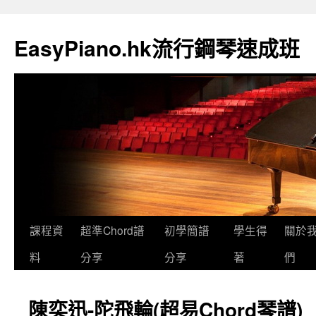
EasyPiano.hk流行鋼琴速成班
課程資
超準Chord譜
初學簡譜
學生得
關於
料
分享
分享
著
們
陳奕迅-陀飛輪(超易Chord琴譜)