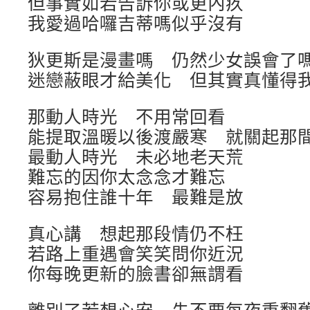
但事實如若告訴你或更內疚
我愛過哈囉吉蒂嗎似乎沒有
狄更斯是漫畫嗎 仍然少女誤會了
迷戀蔽眼才給美化 但其實真懂得
那動人時光 不用常回看
能提取溫暖以後渡嚴寒 就關起那
最動人時光 未必地老天荒
難忘的因你太念念才難忘
容易抱住誰十年 最難是放
真心講 想起那段情仍不枉
若路上重遇會笑笑問你近況
你每晚更新的臉書卻無謂看