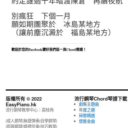
約定誰過十年暗渡陳倉 再續夜航
別瘋狂 下個一月
願如期團聚於 冰島某地方
（讓前塵沉澱於 福島某地方）
歡迎於您的Facebook讚好我們這一頁Chord簡譜！
版權所有 © 2022
流行鋼琴Chord琴譜下載
EasyPiano.hk
劇集主題曲
流行鋼琴教學中心：荔枝角
年度之選
冧歌精選
|成人鋼琴|無譜彈奏|自學鋼琴|
懷舊金曲
|即興鋼琴|婚禮伴奏|技巧教學|