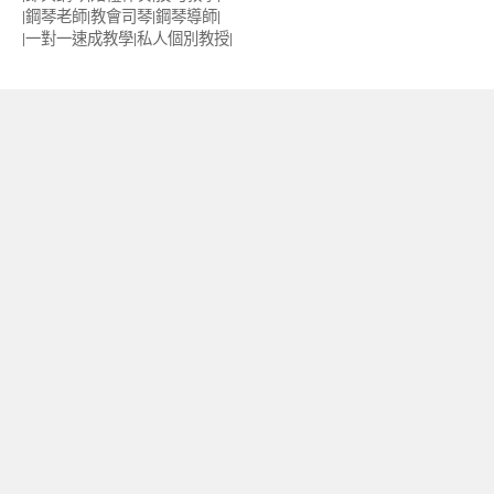
|鋼琴老師|教會司琴|鋼琴導師|
|一對一速成教學|私人個別教授‎|