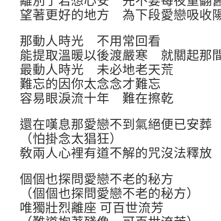
離別了若想心安 先不要每夜重翻
望著更好的地方 為下段愛戀吸收
那動人時光 不用常回看
能提取溫暖以後渡嚴寒 就關起那
最動人時光 未必地老天荒
難忘的因你太念念才難忘
容易眼淚流十年 難在擦乾
還在嘆息那愛戀不到氣絕便已安葬
（怕掛念太猖狂）
敎兩人心裡有道不解的咒沒法釋放
個個也探問愛戀不老的秘方
（個個也探問愛戀不老的秘方）
唯獨壯烈離座 可百世流芳