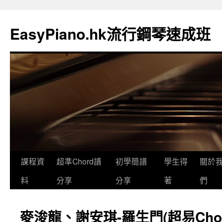
EasyPiano.hk流行鋼琴速成班
課程資
超準Chord譜
初學簡譜
學生得
關於
料
分享
分享
著
們
麥浚龍、謝安琪-羅生門(超易Cho