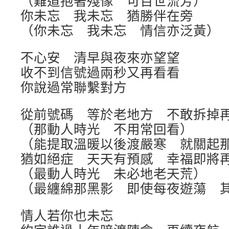
（難道抱著殘像 可百世流芳）
你未忘 我未忘 猶勝伴在旁
（你未忘 我未忘 情信亦泛黃）
不心安 清早與夜來亦望望
收不到信號過兩秒又再看看
你說過常聯繫對方
從前號碼 等於老地方 不敢拆掉
（那動人時光 不用常回看）
（能提取溫暖以後渡嚴寒 就關起
猶如絕症 天天有預感 幸福即將
（最動人時光 未必地老天荒）
（最纏綿那黑影 即使每夜遊蕩 
情人若你也未忘