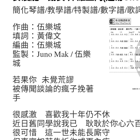
簡化琴譜/教學譜/特製譜/數字譜/歌
作曲：伍樂城
填詞：黃偉文
編曲：伍樂城
監製：Juno Mak / 伍樂
城
若果你 未覺荒謬
被傳聞談論的瘋子挽著
手
很感激 喜歡我十年仍不休
近日舊同學說我已 耿耿於你心六
很可惜 這一世未能長廝守