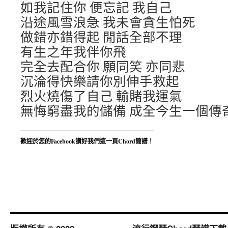
如我記住你 便忘記 我自己
沿途風雪浪急 我未會貪生怕死
做錯亦錯得起 閒話全部不理
有生之年我伴你飛
完全去配合你 願同笑 亦同悲
沉淪得快樂請你別伸手救起
烈火燒傷了自己 輸賭我運氣
無悔窮盡我的儲備 成全今生一個傳
歡迎於您的Facebook讚好我們這一頁Chord簡譜！