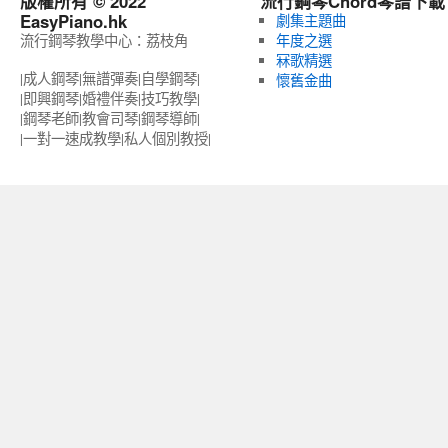
版權所有 © 2022
流行鋼琴Chord琴譜下載
EasyPiano.hk
劇集主題曲
流行鋼琴教學中心：荔枝角
年度之選
冧歌精選
|成人鋼琴|無譜彈奏|自學鋼琴|
懷舊金曲
|即興鋼琴|婚禮伴奏|技巧教學|
|鋼琴老師|教會司琴|鋼琴導師|
|一對一速成教學|私人個別教授‎|