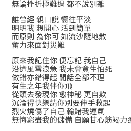
無論挫折極難過 都不說別離
誰曾經 親口說 嚮往平淡
明明我 想開心 活到簡單
而原則 為你可 如流沙隨地散
奮力來面對災難
原來我記住你 便忘記 我自己
沿途風雪浪急 我未會貪生怕死
做錯亦錯得起 閒話全部不理
有生之年我伴你飛
從頭去發現你 愈神秘 更自欺
沉淪得快樂請你別要伸手救起
烈火燒傷了自己 輸賭我運氣
無悔窮盡我的儲備 自願甘心筋竭力