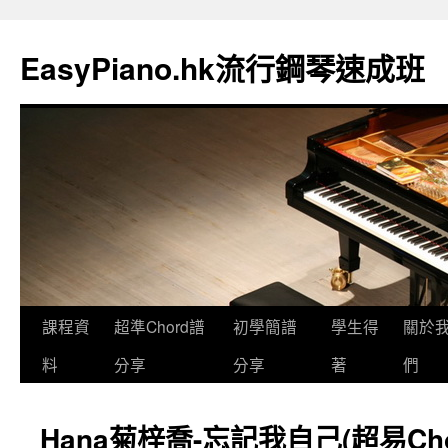
EasyPiano.hk流行鋼琴速成班
課程資
超準Chord譜
初學簡譜
學生得
關於
料
分享
分享
著
們
Hana菊梓喬-忘記我自己(超易Cho