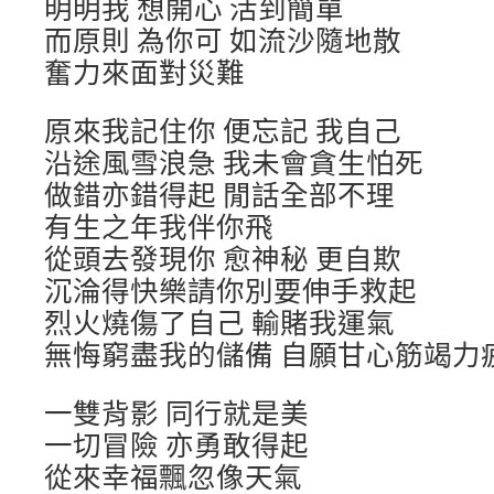
明明我 想開心 活到簡單
而原則 為你可 如流沙隨地散
奮力來面對災難
原來我記住你 便忘記 我自己
沿途風雪浪急 我未會貪生怕死
做錯亦錯得起 閒話全部不理
有生之年我伴你飛
從頭去發現你 愈神秘 更自欺
沉淪得快樂請你別要伸手救起
烈火燒傷了自己 輸賭我運氣
無悔窮盡我的儲備 自願甘心筋竭力
一雙背影 同行就是美
一切冒險 亦勇敢得起
從來幸福飄忽像天氣