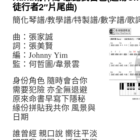
徒行者2″片尾曲)
簡化琴譜/教學譜/特製譜/數字譜/歌
曲：張家誠
詞：張美賢
編：Johnny Yim
監：何哲圖/韋景雲
身份角色 隨時會合你
需要犯險 亦全無退避
原來命書早寫下隱秘
緣份拼貼我共你 風景與
日期
誰曾經 親口說 嚮往平淡