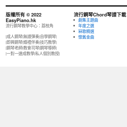
版權所有 © 2022
流行鋼琴Chord琴譜下載
EasyPiano.hk
劇集主題曲
流行鋼琴教學中心：荔枝角
年度之選
冧歌精選
|成人鋼琴|無譜彈奏|自學鋼琴|
懷舊金曲
|即興鋼琴|婚禮伴奏|技巧教學|
|鋼琴老師|教會司琴|鋼琴導師|
|一對一速成教學|私人個別教授‎|