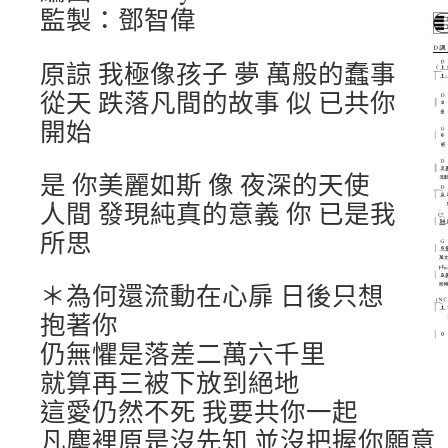
監製：鄧智偉
原諒 我極像孩子 夢 萬般的蠢事
從天 跌落凡間的故事 似 已共你
開始
是 你美麗如斯 像 夜深的天使
人間 發現純真的意義 你 已是我
所思
＊為何還流動在心扉 日後只想
抱著你
仍無懼是落差二萬六千里
就算再三被下放到絕地
這愛仍然不死 我要共你一起
凡塵裡原是沒先知 並沒把握你願意