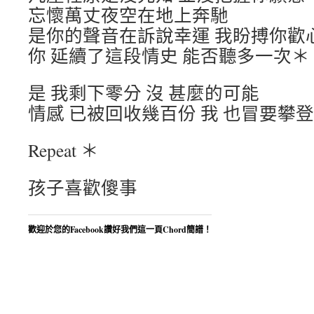
忘懷萬丈夜空在地上奔馳
是你的聲音在訴說幸運 我盼搏你歡
你 延續了這段情史 能否聽多一次＊
是 我剩下零分 沒 甚麼的可能
情感 已被回收幾百份 我 也冒要攀登
Repeat ＊
孩子喜歡傻事
歡迎於您的Facebook讚好我們這一頁Chord簡譜！