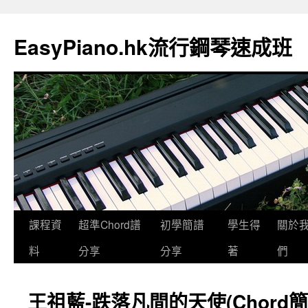
EasyPiano.hk流行鋼琴速成班
課程資
超準Chord譜
初學簡譜
學生得
關於
料
分享
分享
著
們
王祖藍-跌落凡間的天使(Chord簡