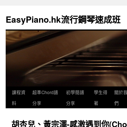
EasyPiano.hk流行鋼琴速成班
課程資
超準Chord譜
初學簡譜
學生得
關於
料
分享
分享
著
們
胡杏兒、黃宗澤-感激遇到你(Cho