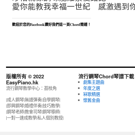
愛你能教我幸福一世紀 感激遇到
歡迎於您的Facebook讚好我們這一頁Chord簡譜！
版權所有 © 2022
流行鋼琴Chord琴譜下載
EasyPiano.hk
劇集主題曲
流行鋼琴教學中心：荔枝角
年度之選
冧歌精選
|成人鋼琴|無譜彈奏|自學鋼琴|
懷舊金曲
|即興鋼琴|婚禮伴奏|技巧教學|
|鋼琴老師|教會司琴|鋼琴導師|
|一對一速成教學|私人個別教授‎|