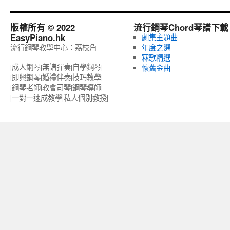
版權所有 © 2022
流行鋼琴Chord琴譜下載
EasyPiano.hk
劇集主題曲
流行鋼琴教學中心：荔枝角
年度之選
冧歌精選
|成人鋼琴|無譜彈奏|自學鋼琴|
懷舊金曲
|即興鋼琴|婚禮伴奏|技巧教學|
|鋼琴老師|教會司琴|鋼琴導師|
|一對一速成教學|私人個別教授‎|