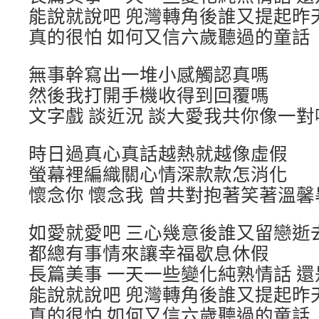
能說就說吧 兜灣轉角後誰又提起昨
真的很怕 如何又信六歲聽過的童話
無事幹寫出一堆小感觸認真嗎
然後我打開手機收得到回覆嗎
文字戲 談近況 談大愛我共你像一對
時日過真心真話越熱就越像虛假
螢幕裡編織關心情深款款怎消化
懷念你 懷念我 曾共對抱著笑著溫馨
如愛就愛吧 三心幾意後誰又留戀逝
都總有事情來讓幸福歇息休假
長篇美事 一天一些變化純熟情話 還
能說就說吧 兜灣轉角後誰又提起昨
真的很怕 如何又信六歲聽過的童話