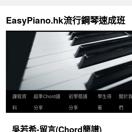
EasyPiano.hk流行鋼琴速成班
課程資
超準Chord譜
初學簡譜
學生得
關於
料
分享
分享
著
們
吳若希-留言(Chord簡譜)