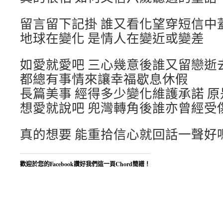
留言留下記掛 誰又看化望穿短信中
地球在變化 是情人在變近或變差
如愛就愛吧 三心幾意後誰又留戀逝
都總有事情來讓幸福歇息休假
長篇美事 經得多少變化維護承諾 原
想愛就說吧 兜灣轉角後誰亦曾經受
真的想要 能重拾信心就回話一聲好
歡迎於您的Facebook讚好我們這一頁Chord簡譜！