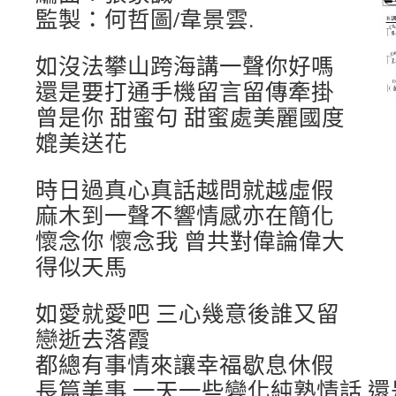
監製：何哲圖/韋景雲.
如沒法攀山跨海講一聲你好嗎
還是要打通手機留言留傳牽掛
曾是你 甜蜜句 甜蜜處美麗國度
媲美送花
時日過真心真話越問就越虛假
麻木到一聲不響情感亦在簡化
懷念你 懷念我 曾共對偉論偉大
得似天馬
如愛就愛吧 三心幾意後誰又留
戀逝去落霞
都總有事情來讓幸福歇息休假
長篇美事 一天一些變化純熟情話 還