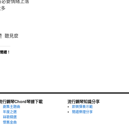
沒有必要情緒上落
太多
楚 聽見麼
d簡譜！
流行鋼琴Chord琴譜下載
流行鋼琴知識分享
劇集主題曲
即興彈奏示範
年度之選
簡譜樂理分享
冧歌精選
懷舊金曲