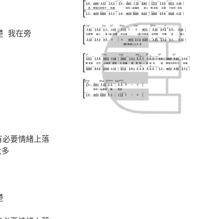
楚 我在旁
沒有必要情緒上落
太多
楚