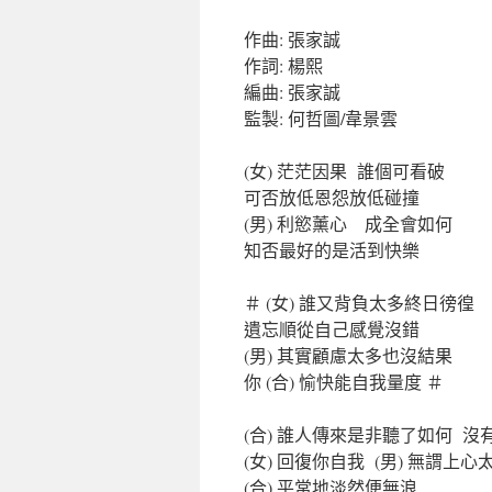
作曲: 張家誠
作詞: 楊熙
編曲: 張家誠
監製: 何哲圖/韋景雲
(女) 茫茫因果 誰個可看破
可否放低恩怨放低碰撞
(男) 利慾薰心 成全會如何
知否最好的是活到快樂
＃ (女) 誰又背負太多終日徬徨
遺忘順從自己感覺沒錯
(男) 其實顧慮太多也沒結果
你 (合) 愉快能自我量度 ＃
(合) 誰人傳來是非聽了如何 
(女) 回復你自我 (男) 無謂上心
(合) 平常地淡然便無浪