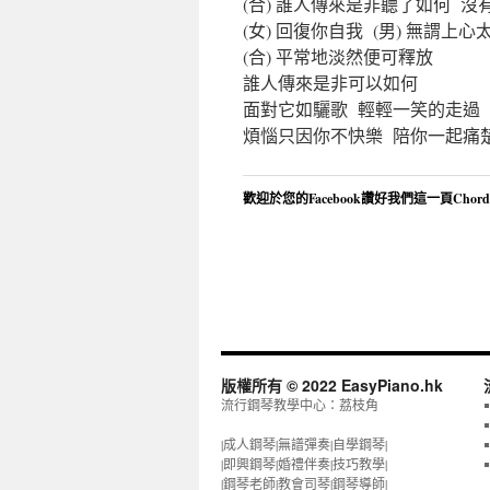
(合) 誰人傳來是非聽了如何 
(女) 回復你自我 (男) 無謂上心
(合) 平常地淡然便可釋放
誰人傳來是非可以如何
面對它如驪歌 輕輕一笑的走過
煩惱只因你不快樂 陪你一起痛
歡迎於您的Facebook讚好我們這一頁Chor
版權所有 © 2022 EasyPiano.hk
流行鋼琴教學中心：荔枝角
|成人鋼琴|無譜彈奏|自學鋼琴|
|即興鋼琴|婚禮伴奏|技巧教學|
|鋼琴老師|教會司琴|鋼琴導師|