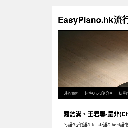
EasyPiano.h
課程資料
超準Chord譜分享
初學
羅鈞滿、王君馨-是非(Ch
琴譜/結他譜/Ukulele譜/Chord