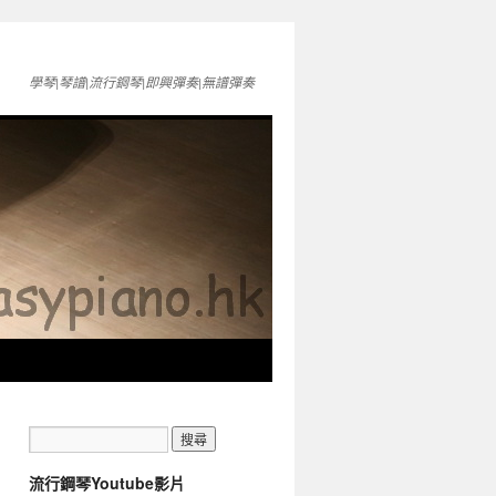
學琴|琴譜|流行鋼琴|即興彈奏|無譜彈奏
流行鋼琴Youtube影片