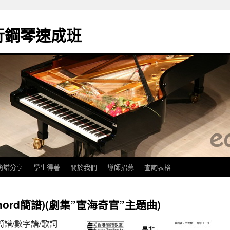
k流行鋼琴速成班
簡譜分享
學生得著
關於我們
導師招募
查詢表格
ord簡譜)(劇集”宦海奇官”主題曲)
譜/簡譜/數字譜/歌詞