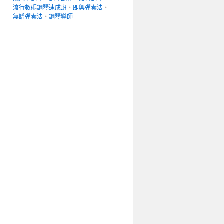
流行數碼鋼琴速成班
、
即興彈奏法
、
無譜彈奏法
、
鋼琴導師