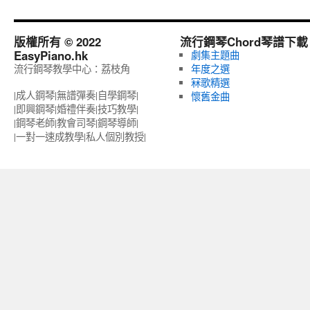
版權所有 © 2022
流行鋼琴Chord琴譜下載
EasyPiano.hk
劇集主題曲
流行鋼琴教學中心：荔枝角
年度之選
冧歌精選
|成人鋼琴|無譜彈奏|自學鋼琴|
懷舊金曲
|即興鋼琴|婚禮伴奏|技巧教學|
|鋼琴老師|教會司琴|鋼琴導師|
|一對一速成教學|私人個別教授‎|