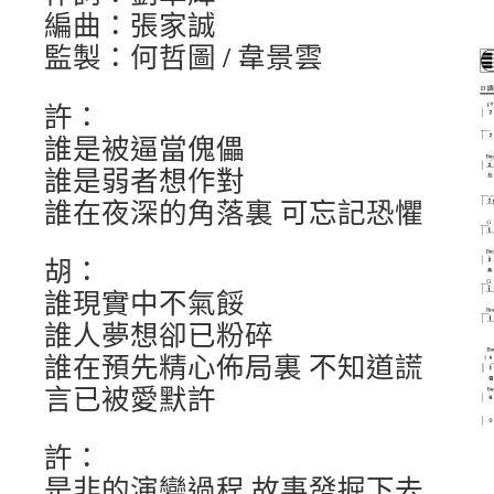
編曲：張家誠
監製：何哲圖 / 韋景雲
許：
誰是被逼當傀儡
誰是弱者想作對
誰在夜深的角落裏 可忘記恐懼
胡：
誰現實中不氣餒
誰人夢想卻已粉碎
誰在預先精心佈局裏 不知道謊
言已被愛默許
許：
是非的演變過程 故事發掘下去