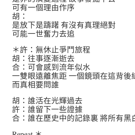
可有一個理由作序
胡：
是放下是躊躇 有沒有真理絕對
可能一世奮力去追
＊許：無休止爭鬥旅程
胡：往事逐漸逝去
合：可會感到流年似水
一雙眼遠離焦距 一個鏡頭在這背後
而真相要問誰
胡：誰活在光輝過去
許：誰留下一些證據
合：誰在歷史中的記錄裏 將所有黑
Repeat ＊