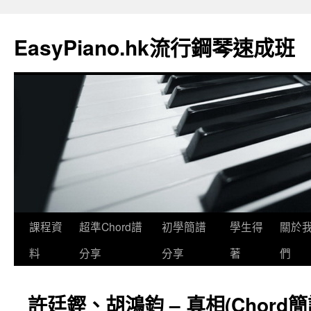
EasyPiano.hk流行鋼琴速成班
課程資
超準Chord譜
初學簡譜
學生得
關於
料
分享
分享
著
們
許廷鏗、胡鴻鈞 – 真相(Chord簡