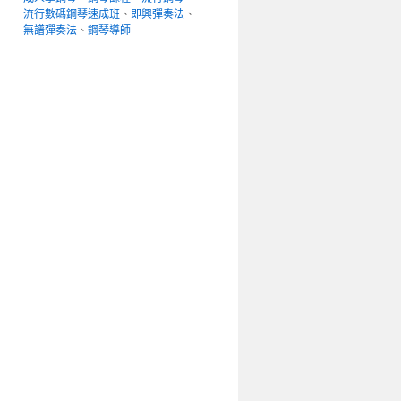
流行數碼鋼琴速成班
、
即興彈奏法
、
無譜彈奏法
、
鋼琴導師