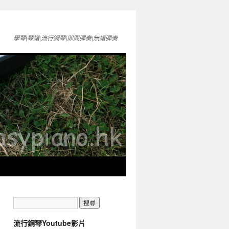
學琴|琴譜|流行鋼琴|即興彈奏|無譜彈奏
流行鋼琴Youtube影片