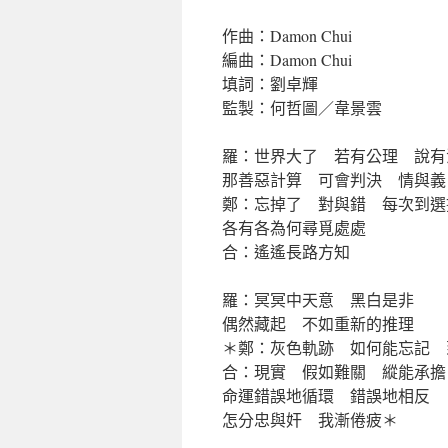
作曲：Damon Chui
編曲：Damon Chui
填詞：劉卓輝
監製：何哲圖／韋景雲
羅：世界大了 若有公理 說有
那善惡計算 可會判決 情與義
鄭：忘掉了 對與錯 每次到選
各有各為何尋覓處處
合：遙遙長路方知
羅：冥冥中天意 黑白是非
偶然藏起 不如重新的推理
＊鄭：灰色軌跡 如何能忘記 
合：現實 假如難關 縱能承擔
命運錯誤地循環 錯誤地相反
怎分忠與奸 我漸倦疲＊