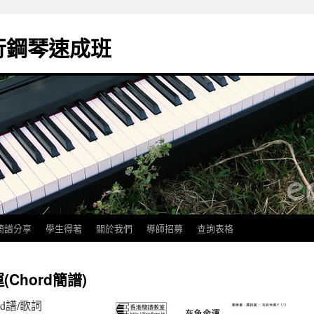
k流行鋼琴速成班
簡譜分享
學生得著
關於我們
導師招募
查詢表格
Chord簡譜)
rd譜/歌詞