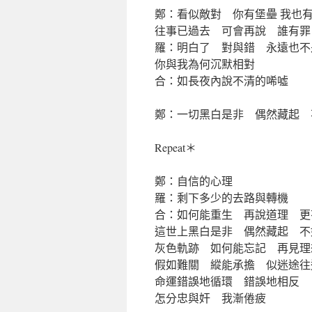
鄭：看似敵對 你有堡壘 我也
往事已過去 可會再說 誰有罪
羅：明白了 對與錯 永遠也不
你與我為何沉默相對
合：如長夜內說不清的唏噓
鄭：一切黑白是非 偶然藏起 
Repeat＊
鄭：自信的心理
羅：剩下多少的去路與轉機
合：如何能重生 再說道理 更
這世上黑白是非 偶然藏起 不
灰色軌跡 如何能忘記 再見理
假如難關 縱能承擔 似迷途往
命運錯誤地循環 錯誤地相反
怎分忠與奸 我漸倦疲