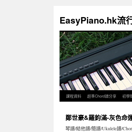
EasyPiano.h
課程資料
超準Chord譜分享
初學
鄭世豪&羅鈞滿-灰色命運(
琴譜/結他譜/簡譜/Ukulele譜/Cho