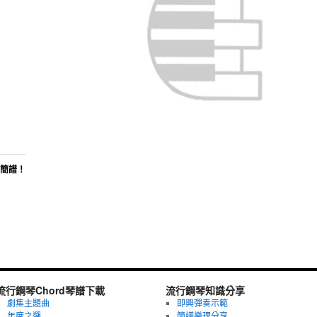
d簡譜！
流行鋼琴Chord琴譜下載
流行鋼琴知識分享
劇集主題曲
即興彈奏示範
年度之選
簡譜樂理分享