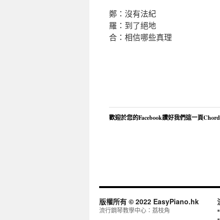
鄭：沒有法紀
羅：到了絕地
合：相信哪些真理
歡迎於您的Facebook讚好我們這一頁Chor
版權所有 © 2022 EasyPiano.hk
流行鋼琴教學中心：荔枝角