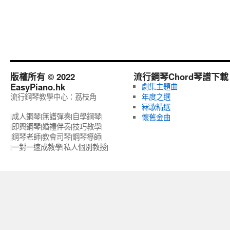
版權所有 © 2022
流行鋼琴Chord琴譜下載
EasyPiano.hk
劇集主題曲
流行鋼琴教學中心：荔枝角
年度之選
冧歌精選
|成人鋼琴|無譜彈奏|自學鋼琴|
懷舊金曲
|即興鋼琴|婚禮伴奏|技巧教學|
|鋼琴老師|教會司琴|鋼琴導師|
|一對一速成教學|私人個別教授‎|