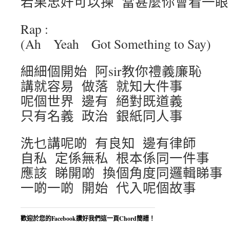
若果忠奸可以揀 當甚麼你會看一眼
Rap :
(Ah Yeah Got Something to Say)
細細個開始 阿sir教你禮義廉恥
講就容易 做落 就知大件事
呢個世界 邊有 絕對既道義
只有名義 政治 銀紙同人事
洗乜講呢啲 有良知 邊有律師
自私 定係無私 根本係同一件事
應該 睇開啲 換個角度同邏輯睇事
一啲一啲 開始 代入呢個故事
歡迎於您的Facebook讚好我們這一頁Chord簡譜！