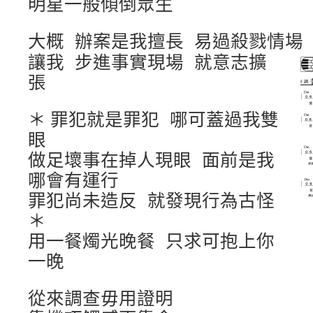
明星一般傾倒眾生
大概 辦案是我擅長 易過殺戮情場
讓我 步進事實現場 就意志擴
張
＊ 罪犯就是罪犯 哪可蓋過我雙
眼
做足壞事在掉人現眼 面前是我
哪會有運行
罪犯尚未造反 就發現行為古怪
＊
用一餐燭光晚餐 只求可抱上你
一晚
從來調查毋用證明