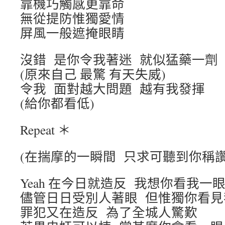
靠機巧觸感更靠命
無從提防惟獨愛情
屏風一般遮掩眼睛
沒錯 是你令我著迷 就似猛藥一劑
(原來自己 最驚 有天失威)
令我 面對越大問題 越有我發揮
(給你都看低)
Repeat ＊
(在揣摩的一瞬間 只求可聽到你稱讚
Yeah 在今日就造反 我想你看我一
儘管日日受別人著眼 但惟獨你看見
罪犯又在造反 為了全城人驚歎