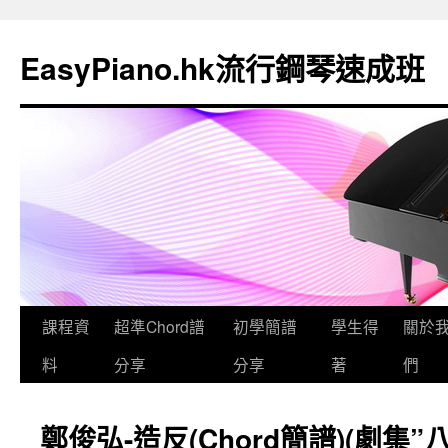
EasyPiano.hk流行鋼琴速成班
課程資
超準Chord譜
初學簡譜
學生得
關於
料
分享
分享
著
們
鄭俊弘-造反(Chord簡譜)(劇集