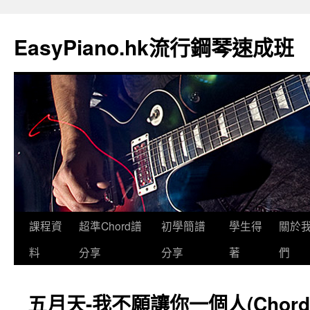
EasyPiano.hk流行鋼琴速成班
課程資
超準Chord譜
初學簡譜
學生得
關於
料
分享
分享
著
們
五月天-我不願讓你一個人(Chord