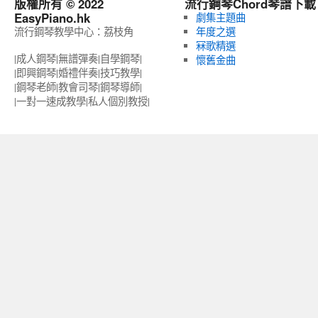
版權所有 © 2022
流行鋼琴Chord琴譜下載
EasyPiano.hk
劇集主題曲
流行鋼琴教學中心：荔枝角
年度之選
冧歌精選
|成人鋼琴|無譜彈奏|自學鋼琴|
懷舊金曲
|即興鋼琴|婚禮伴奏|技巧教學|
|鋼琴老師|教會司琴|鋼琴導師|
|一對一速成教學|私人個別教授‎|