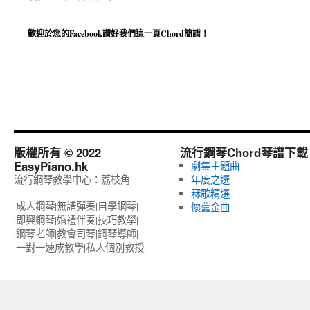
歡迎於您的Facebook讚好我們這一頁Chord簡譜！
版權所有 © 2022
流行鋼琴Chord琴譜下載
EasyPiano.hk
劇集主題曲
流行鋼琴教學中心：荔枝角
年度之選
冧歌精選
|成人鋼琴|無譜彈奏|自學鋼琴|
懷舊金曲
|即興鋼琴|婚禮伴奏|技巧教學|
|鋼琴老師|教會司琴|鋼琴導師|
|一對一速成教學|私人個別教授‎|