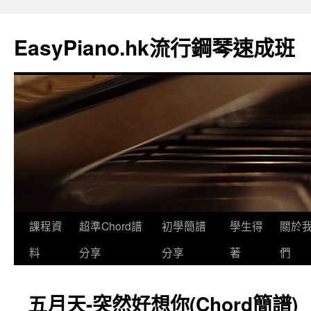
EasyPiano.hk流行鋼琴速成班
課程資
超準Chord譜
初學簡譜
學生得
關於
料
分享
分享
著
們
五月天-突然好想你(Chord簡譜)