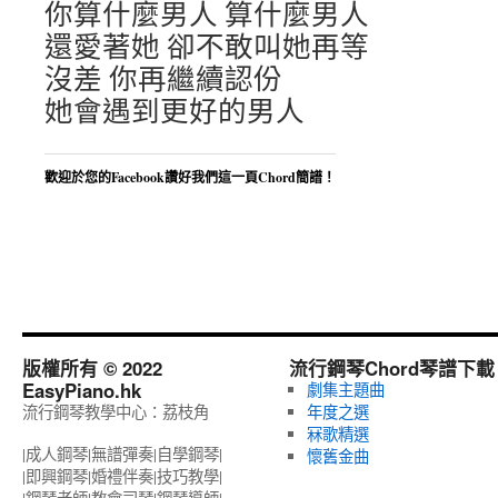
你算什麼男人 算什麼男人
還愛著她 卻不敢叫她再等
沒差 你再繼續認份
她會遇到更好的男人
歡迎於您的Facebook讚好我們這一頁Chord簡譜！
版權所有 © 2022
流行鋼琴Chord琴譜下載
EasyPiano.hk
劇集主題曲
流行鋼琴教學中心：荔枝角
年度之選
冧歌精選
|成人鋼琴|無譜彈奏|自學鋼琴|
懷舊金曲
|即興鋼琴|婚禮伴奏|技巧教學|