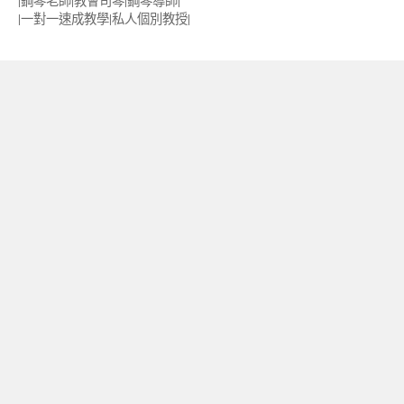
|鋼琴老師|教會司琴|鋼琴導師|
|一對一速成教學|私人個別教授‎|