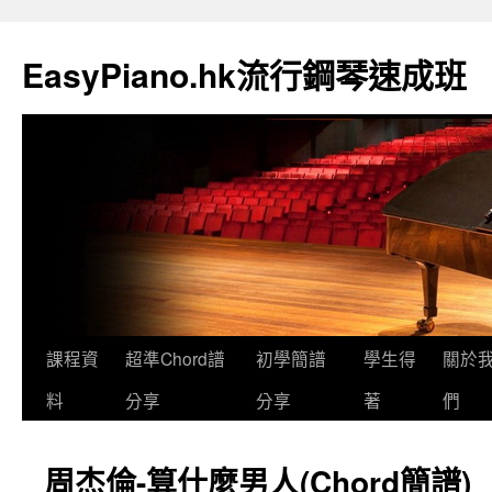
EasyPiano.hk流行鋼琴速成班
課程資
超準Chord譜
初學簡譜
學生得
關於
料
分享
分享
著
們
周杰倫-算什麼男人(Chord簡譜)