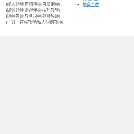
|成人鋼琴|無譜彈奏|自學鋼琴|
懷舊金曲
|即興鋼琴|婚禮伴奏|技巧教學|
|鋼琴老師|教會司琴|鋼琴導師|
|一對一速成教學|私人個別教授‎|