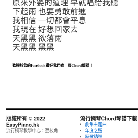
原來外婆的道理 早就唱給我聽
下起雨 也要勇敢前進
我相信 一切都會平息
我現在 好想回家去
天黑黑 欲落雨
天黑黑 黑黑
歡迎於您的Facebook讚好我們這一頁Chord簡譜！
版權所有 © 2022
流行鋼琴Chord琴譜下載
EasyPiano.hk
劇集主題曲
流行鋼琴教學中心：荔枝角
年度之選
冧歌精選