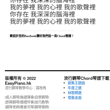
我的夢裡 我的心裡 我的歌聲裡
你存在 我深深的腦海裡
我的夢裡 我的心裡 我的歌聲裡
歡迎於您的Facebook讚好我們這一頁Chord簡譜！
版權所有 © 2022
流行鋼琴Chord琴譜下載
EasyPiano.hk
劇集主題曲
流行鋼琴教學中心：荔枝角
年度之選
冧歌精選
|成人鋼琴|無譜彈奏|自學鋼琴|
懷舊金曲
|即興鋼琴|婚禮伴奏|技巧教學|
|鋼琴老師|教會司琴|鋼琴導師|