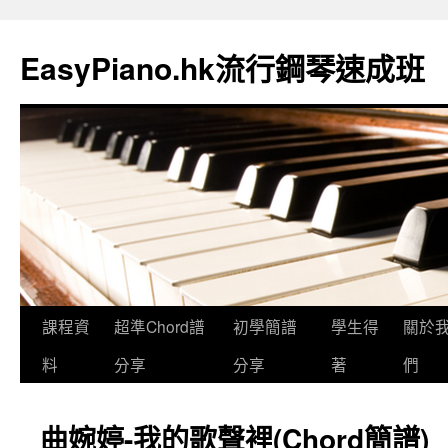
EasyPiano.hk流行鋼琴速成班
課程資
超準Chord譜
初學簡譜
學生得
關於
料
分享
分享
著
們
曲婉婷-我的歌聲裡(Chord簡譜)