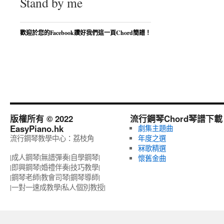
Stand by me
歡迎於您的Facebook讚好我們這一頁Chord簡譜！
版權所有 © 2022
流行鋼琴Chord琴譜下載
EasyPiano.hk
劇集主題曲
流行鋼琴教學中心：荔枝角
年度之選
冧歌精選
|成人鋼琴|無譜彈奏|自學鋼琴|
懷舊金曲
|即興鋼琴|婚禮伴奏|技巧教學|
|鋼琴老師|教會司琴|鋼琴導師|
|一對一速成教學|私人個別教授‎|