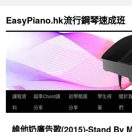
EasyPiano.hk流行鋼琴速成班
課程資
超準Chord譜
初學簡譜
學生得
關於
料
分享
分享
著
們
維他奶廣告歌(2015)-Stand By M