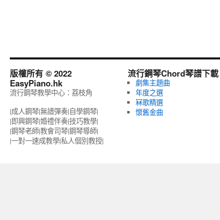
版權所有 © 2022
流行鋼琴Chord琴譜下載
EasyPiano.hk
劇集主題曲
流行鋼琴教學中心：荔枝角
年度之選
冧歌精選
|成人鋼琴|無譜彈奏|自學鋼琴|
懷舊金曲
|即興鋼琴|婚禮伴奏|技巧教學|
|鋼琴老師|教會司琴|鋼琴導師|
|一對一速成教學|私人個別教授‎|