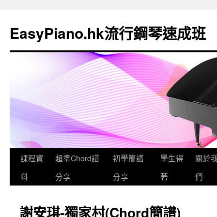
EasyPiano.hk流行鋼琴速成班
課程資
超準Chord譜
初學簡譜
學生得
關於
料
分享
分享
著
們
謝安琪-獨家村(Chord簡譜)