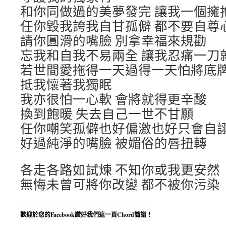
和你同做過的美夢發完 讓我一個擁
任你毀我誇我自甘孤僻 都不要自尊
請你圓滑的嘴臉 別拿幸福來規勸
忘我和自我不易兩全 讓我忍痛一刀
若世間愛拖得一天過得一天怕將底
抵我懷著我獨眠
我亦很怕一心軟 會將就得更辛酸
換到飽暖 失去自己一世不甘願
任你嘲笑孤僻也好偏激也好只會自
好過純淨的嘴臉 被媚俗的唇扭轉
各走各路如試煉 不知你或我更安然
無悔未曾可將你改變 都不被你污染
歡迎於您的Facebook讚好我們這一頁Chord簡譜！