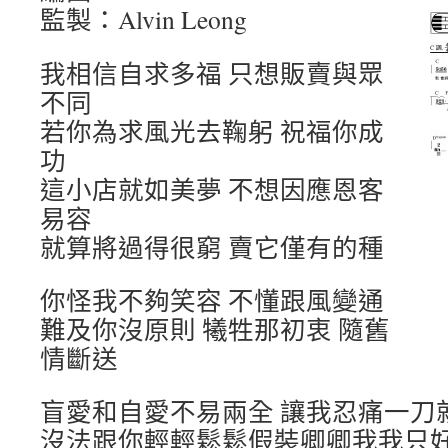
監製：Alvin Leong
我相信自求多福 只想販賣與眾
不同
若你為求風光去鞠躬 祝福你成
功
這小店就如美夢 不想因應恩客
易容
就算將過得很窮 賣它僅有的種
你怪我不夠笑容 不懂跟風變通
難及你沒原則 犧牲那初衷 隨舊
情斷送
盲愛和自愛不易兩全 讓我忍痛一刀
沒法跟你輕輕鬆鬆假裝卿卿我我只