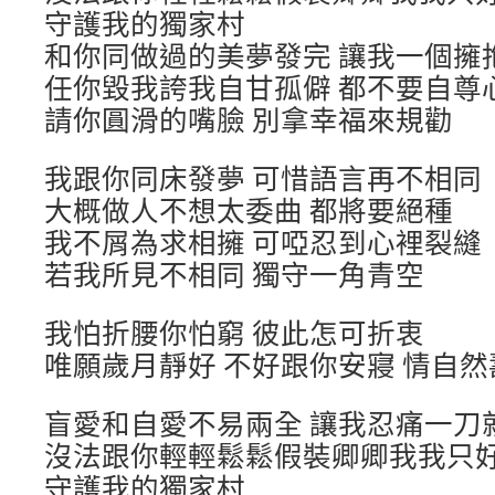
守護我的獨家村
和你同做過的美夢發完 讓我一個擁
任你毀我誇我自甘孤僻 都不要自尊
請你圓滑的嘴臉 別拿幸福來規勸
我跟你同床發夢 可惜語言再不相同
大概做人不想太委曲 都將要絕種
我不屑為求相擁 可啞忍到心裡裂縫
若我所見不相同 獨守一角青空
我怕折腰你怕窮 彼此怎可折衷
唯願歲月靜好 不好跟你安寢 情自然
盲愛和自愛不易兩全 讓我忍痛一刀
沒法跟你輕輕鬆鬆假裝卿卿我我只
守護我的獨家村