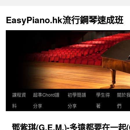
EasyPiano.hk流行鋼琴速成班
課程資
超準Chord譜
初學簡譜
學生得
關於
料
分享
分享
著
們
鄧紫琪(G.E.M.)-多遠都要在一起(