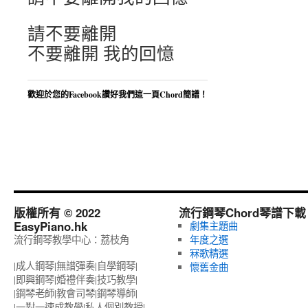
請不要離開
不要離開 我的回憶
歡迎於您的Facebook讚好我們這一頁Chord簡譜！
版權所有 © 2022
流行鋼琴Chord琴譜下載
EasyPiano.hk
劇集主題曲
流行鋼琴教學中心：荔枝角
年度之選
冧歌精選
|成人鋼琴|無譜彈奏|自學鋼琴|
懷舊金曲
|即興鋼琴|婚禮伴奏|技巧教學|
|鋼琴老師|教會司琴|鋼琴導師|
|一對一速成教學|私人個別教授‎|